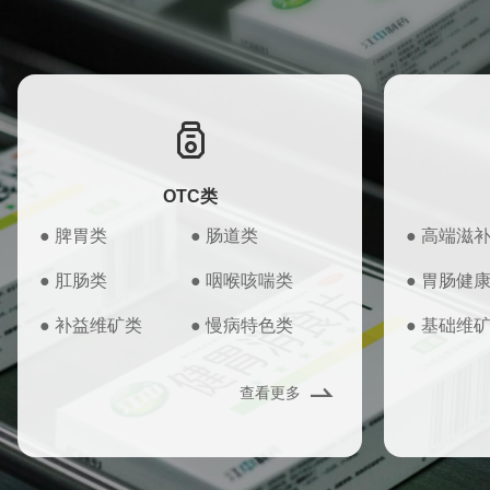
OTC类
● 脾胃类
● 肠道类
● 高端滋
● 肛肠类
● 咽喉咳喘类
● 胃肠健
● 补益维矿类
● 慢病特色类
● 基础维
查看更多