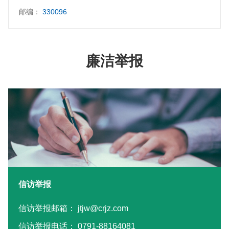
邮编：
330096
廉洁举报
信访举报
信访举报邮箱：
jtjw@crjz.com
信访举报电话：
0791-88164081