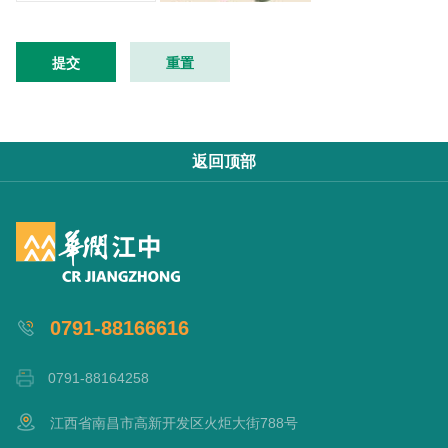
提交
重置
返回顶部
0791-88166616
0791-88164258
江西省南昌市高新开发区火炬大街788号