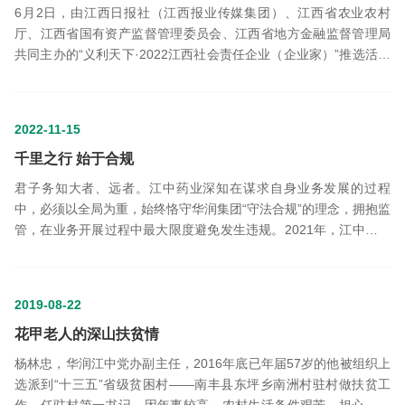
6月2日，由江西日报社（江西报业传媒集团）、江西省农业农村
厅、江西省国有资产监督管理委员会、江西省地方金融监督管理局
共同主办的“义利天下·2022江西社会责任企业（企业家）”推选活动
入选名单正式发布。江中药业股份有限公司荣获“2022江西社...
2022-11-15
千里之行 始于合规
君子务知大者、远者。江中药业深知在谋求自身业务发展的过程
中，必须以全局为重，始终恪守华润集团“守法合规”的理念，拥抱监
管，在业务开展过程中最大限度避免发生违规。2021年，江中药业
跨越千里对山西省省属国企晋城海斯制药有限公司（简称海斯制
药）...
2019-08-22
花甲老人的深山扶贫情
杨林忠，华润江中党办副主任，2016年底已年届57岁的他被组织上
选派到“十三五”省级贫困村——南丰县东坪乡南洲村驻村做扶贫工
作，任驻村第一书记。因年事较高，农村生活条件艰苦，担心他身