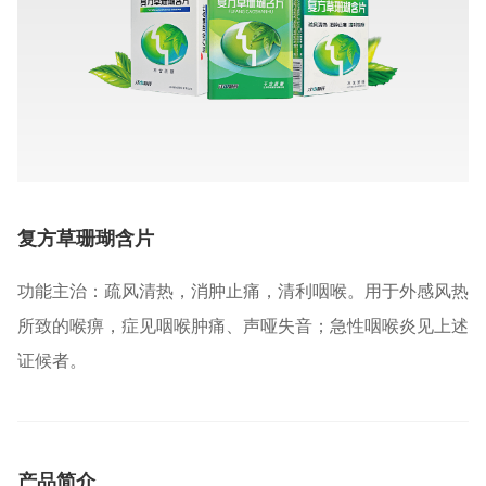
复方草珊瑚含片
功能主治：疏风清热，消肿止痛，清利咽喉。用于外感风热
所致的喉痹，症见咽喉肿痛、声哑失音；急性咽喉炎见上述
证候者。
产品简介