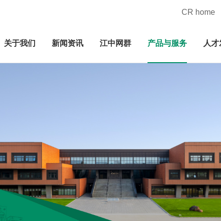
CR home
关于我们
新闻资讯
江中网群
产品与服务
人才