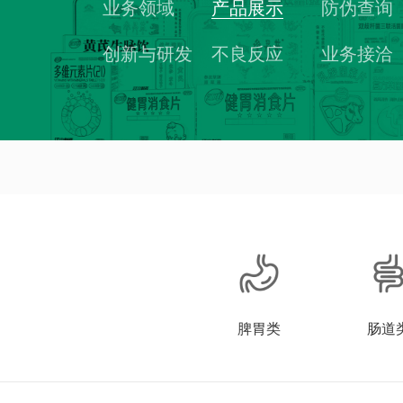
业务领域
产品展示
防伪查询
创新与研发
不良反应
业务接洽
脾胃类
肠道