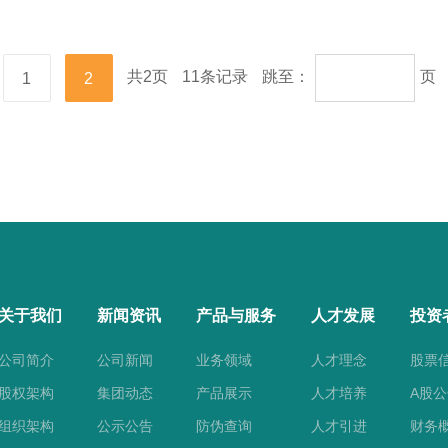
共2页
11条记录
跳至：
页
1
2
关于我们
新闻资讯
产品与服务
人才发展
投资
公司简介
公司新闻
业务领域
人才理念
股票
股权架构
集团动态
产品展示
人才培养
A股
组织架构
公示公告
防伪查询
人才引进
财务