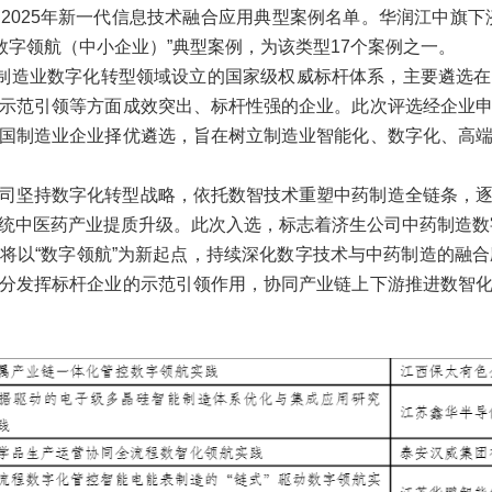
2025年新一代信息技术融合应用典型案例名单。华润江中旗下
数字领航（中小企业）”典型案例，为该类型17个案例之一。
在制造业数字化转型领域设立的国家级权威标杆体系，主要遴选
示范引领等方面成效突出、标杆性强的企业。此次评选经企业
国制造业企业择优遴选，旨在树立制造业智能化、数字化、高
司坚持数字化转型战略，依托数智技术重塑中药制造全链条，
统中医药产业提质升级。此次入选，标志着济生公司中药制造数
将以“数字领航”为新起点，持续深化数字技术与中药制造的融合应
分发挥标杆企业的示范引领作用，协同产业链上下游推进数智