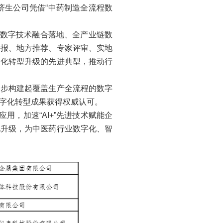
济生公司凭借“中药制造全流程数
在数字技术融合落地、全产业链数
申报、地方推荐、专家评审、实地
端化转型升级的先进典型，推动行
逐步构建起覆盖生产全流程的数字
字化转型成果获得权威认可。
用，加速“AI+”先进技术赋能企
化升级，为中医药行业数字化、智