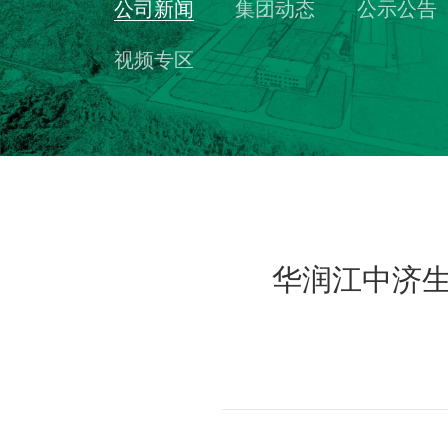
公司新闻
集团动态
公示公告
视频专区
华润江中济生