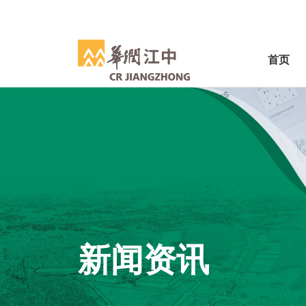
首页
新闻资讯