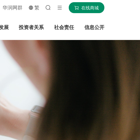
华润网群
繁
在线商城
发展
投资者关系
社会责任
信息公开
搜索