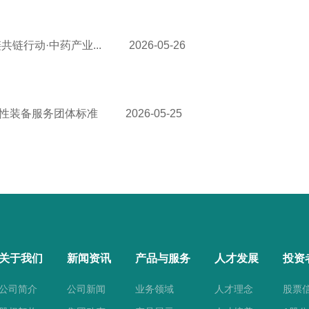
共链行动·中药产业...
2026-05-26
性装备服务团体标准
2026-05-25
关于我们
新闻资讯
产品与服务
人才发展
投资
公司简介
公司新闻
业务领域
人才理念
股票