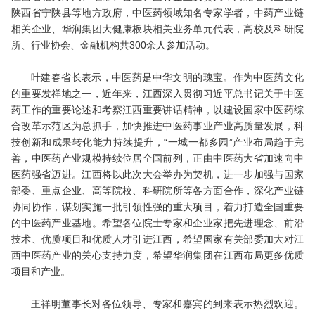
陕西省宁陕县等地方政府，中医药领域知名专家学者，中药产业链
相关企业、华润集团大健康板块相关业务单元代表，高校及科研院
所、行业协会、金融机构共300余人参加活动。
叶建春省长表示，中医药是中华文明的瑰宝。作为中医药文化
的重要发祥地之一，近年来，江西深入贯彻习近平总书记关于中医
药工作的重要论述和考察江西重要讲话精神，以建设国家中医药综
合改革示范区为总抓手，加快推进中医药事业产业高质量发展，科
技创新和成果转化能力持续提升，“一城一都多园”产业布局趋于完
善，中医药产业规模持续位居全国前列，正由中医药大省加速向中
医药强省迈进。江西将以此次大会举办为契机，进一步加强与国家
部委、重点企业、高等院校、科研院所等各方面合作，深化产业链
协同协作，谋划实施一批引领性强的重大项目，着力打造全国重要
的中医药产业基地。希望各位院士专家和企业家把先进理念、前沿
技术、优质项目和优质人才引进江西，希望国家有关部委加大对江
西中医药产业的关心支持力度，希望华润集团在江西布局更多优质
项目和产业。
王祥明董事长对各位领导、专家和嘉宾的到来表示热烈欢迎。