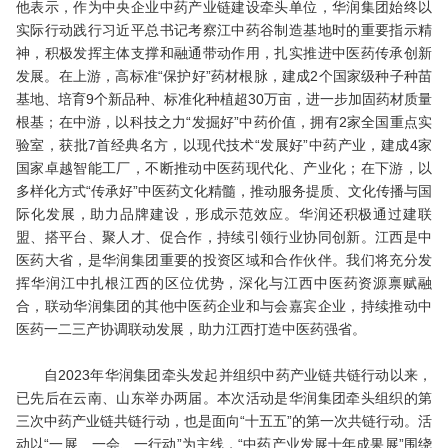
他表示，作为中央企业中药产业链建设牵头单位，华润集团始终以
实际行动践行习近平总书记考察江中药谷制造基地时的重要指示精
神，积极发挥主体支撑和融通带动作用，扎实推进中医药传承创新
发展。在上游，高标准“保护好”药材根脉，建成2个国家级种子种苗
基地、培育9个新品种、标准化种植超30万亩，进一步加固药材质量
根基；在中游，以科技之力“发掘好”中药价值，拥有2家全国重点实
验室，获批7首经典名方，以现代技术“发展好”中药产业，建成4家
国家卓越智能工厂，不断推动中医药现代化、产业化；在下游，以
多样化方式“传承好”中医药文化精髓，推动服务提质、文化传播与国
际化发展，助力品牌建设，形成示范效应。华润还积极通过建联
盟、搭平台、聚人才、促合作，持续引领行业协同创新。江西是中
医药大省，是华润集团重要的投资区域和合作伙伴。我们将充分发
挥华润江中扎根江西的区位优势，深化与江西中医药资源禀赋融
合，联动华润集团的其他中医药企业和与会嘉宾企业，持续推动中
医药一二三产协调联动发展，助力江西打造中医药强省。
自2023年华润集团牵头发起并组织中药产业链共链行动以来，
已先后在云南、山东举办两届。本次活动是华润集团牵头组织的第
三次中药产业链共链行动，也是面向“十五五”的第一次共链行动。活
动以“一展、一会、一行动”为主线，“中药产业发展十年成果展”围绕