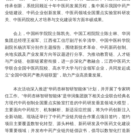
传承创新，系统回顾近十年中医药发展历程，集中展示我国中药产
业链建设、中药企业创新发展、中医药领域全国重点实验室科研攻
关、中医药院校人才培养与文化建设等方面丰硕成果。
会上，中国科学院院士陈凯先、中国工程院院士陈士林、华润
集团总经理王崔军、江西省工信厅副厅长辛清华、中国中医科学院
副院长杨洪军分别作主题报告，围绕新技术革命、中药新药创制、
央地实践及产业发展方向等议题进行分享。为推动教育链、人才链
与产业链、创新链紧密衔接，进一步深化产教融合，江西中医药大
学联合全国中医药院校、高水平大学与行业领军企业，共同发起成
立“全国中医药产教共链联盟”，助力产业高质量发展。
本次活动深入推进“华药杏林智研智能体”计划，并开展了专家聘
任工作。“华药杏林智研智能体”是华润集团旗下相关企业联合经典名
方现代中药创制全国重点实验室打造的中药研发垂直领域大模型，
主要面向中药组方、机制解析、新适应症挖掘，将为中药创新注入
全新动能。现场还举行了中药产业链共链合作重点项目签约，签约
项目主要覆盖数智化转型、源头种植、新药研发及中医药文化建设
等重要领域；并发布中药产业链共链倡议书，倡导以数智化打造新