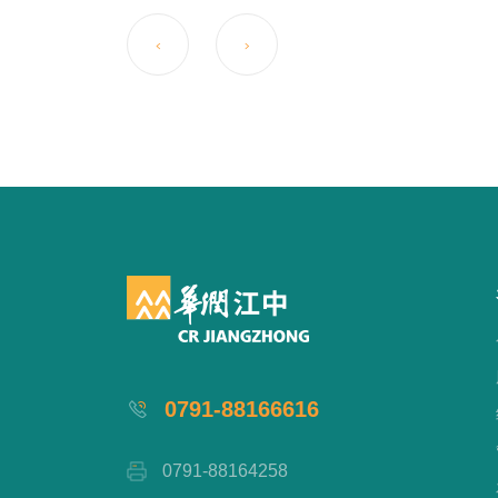
0791-88166616
0791-88164258