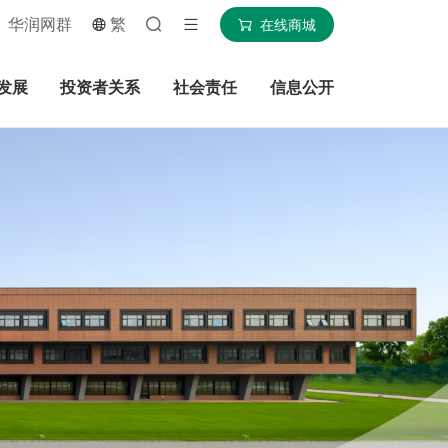
华润网群
繁
在线商城
发展
投资者关系
社会责任
信息公开
搜索