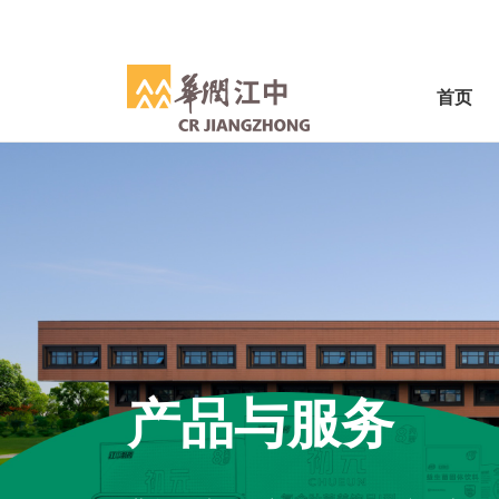
首页
产品与服务