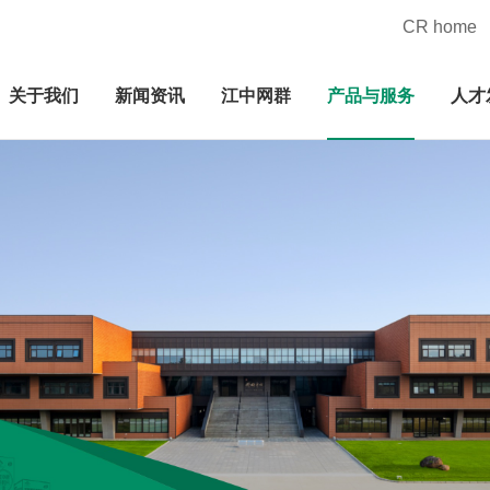
CR home
关于我们
新闻资讯
江中网群
产品与服务
人才