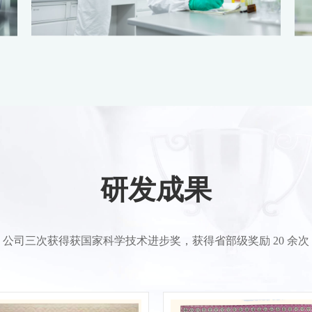
研发成果
公司三次获得获国家科学技术进步奖，获得省部级奖励 20 余次