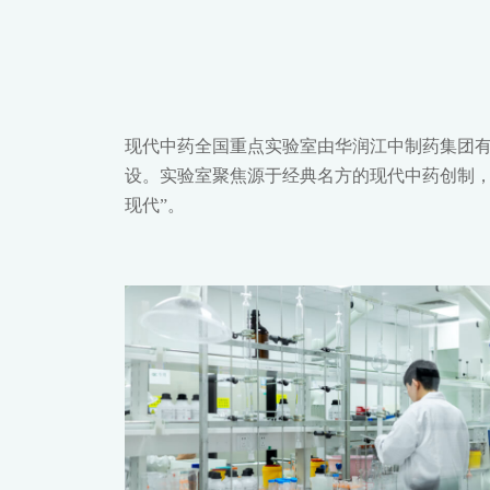
现代中药全国重点实验室由华润江中制药集团有
设。实验室聚焦源于经典名方的现代中药创制，
现代”。