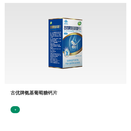
古优牌氨基葡萄糖钙片