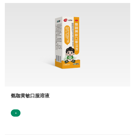
氨咖黄敏口服溶液