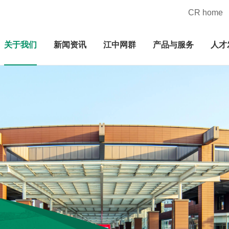
CR home
关于我们
新闻资讯
江中网群
产品与服务
人才