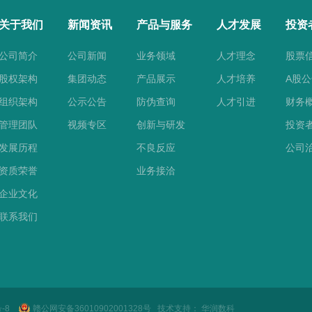
关于我们
新闻资讯
产品与服务
人才发展
投资
公司简介
公司新闻
业务领域
人才理念
股票
股权架构
集团动态
产品展示
人才培养
A股
组织架构
公示公告
防伪查询
人才引进
财务
管理团队
视频专区
创新与研发
投资
发展历程
不良反应
公司
资质荣誉
业务接洽
企业文化
联系我们
-8
赣公网安备36010902001328号
技术支持：
华润数科