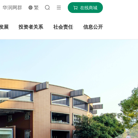
华润网群
繁
在线商城
发展
投资者关系
社会责任
信息公开
搜索