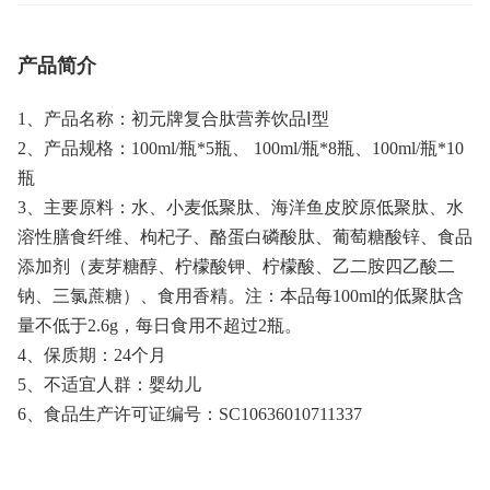
产品简介
1、产品名称：初元牌复合肽营养饮品Ⅰ型
2、产品规格：100ml/瓶*5瓶、 100ml/瓶*8瓶、100ml/瓶*10
瓶
3、主要原料：水、小麦低聚肽、海洋鱼皮胶原低聚肽、水
溶性膳食纤维、枸杞子、酪蛋白磷酸肽、葡萄糖酸锌、食品
添加剂（麦芽糖醇、柠檬酸钾、柠檬酸、乙二胺四乙酸二
钠、三氯蔗糖）、食用香精。注：本品每100ml的低聚肽含
量不低于2.6g，每日食用不超过2瓶。
4、保质期：24个月
5、不适宜人群：婴幼儿
6、食品生产许可证编号：SC10636010711337