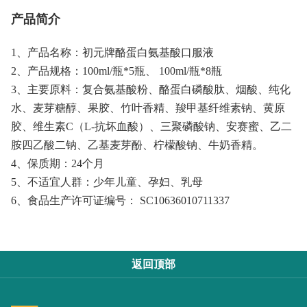
产品简介
1、产品名称：初元牌酪蛋白氨基酸口服液
2、产品规格：100ml/瓶*5瓶、 100ml/瓶*8瓶
3、主要原料：复合氨基酸粉、酪蛋白磷酸肽、烟酸、纯化
水、麦芽糖醇、果胶、竹叶香精、羧甲基纤维素钠、黄原
胶、维生素C（L-抗坏血酸）、三聚磷酸钠、安赛蜜、乙二
胺四乙酸二钠、乙基麦芽酚、柠檬酸钠、牛奶香精。
4、保质期：24个月
5、不适宜人群：少年儿童、孕妇、乳母
6、食品生产许可证编号： SC10636010711337
返回顶部