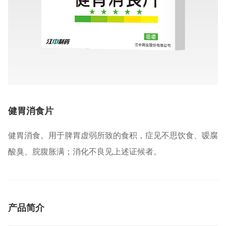
健胃消食片
健胃消食。用于脾胃虚弱所致的食积，症见不思饮食、嗳腐
酸臭、脘腹胀满；消化不良见上述证候者。
产品简介