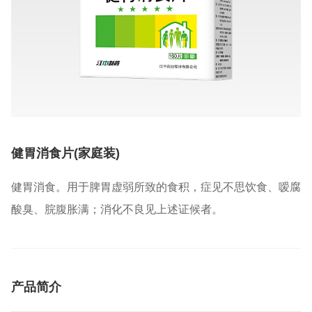
健胃消食片(家庭装)
健胃消食。用于脾胃虚弱所致的食积，症见不思饮食、嗳腐
酸臭、脘腹胀满；消化不良见上述证候者。
产品简介