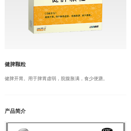
健脾颗粒
健脾开胃。用于脾胃虚弱，脘腹胀满，食少便溏。
产品简介