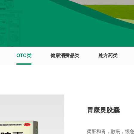
OTC类
健康消费品类
处方药类
胃康灵胶囊
柔肝和胃，散瘀，缓