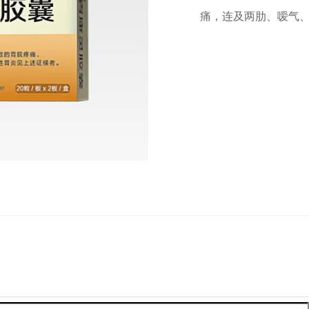
痛，连及两肋、嗳气