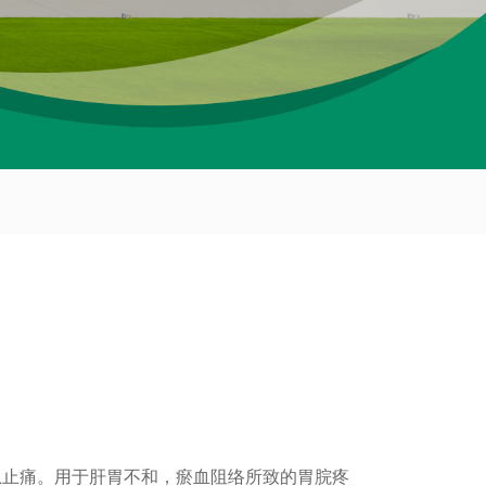
急止痛。用于肝胃不和，瘀血阻络所致的胃脘疼