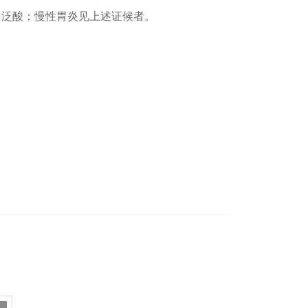
、泛酸；慢性胃炎见上述证候者。