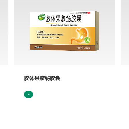
胶体果胶铋胶囊