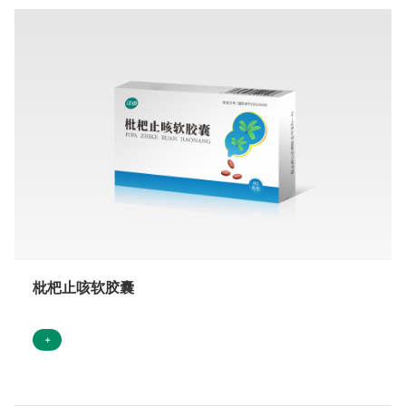
枇杷止咳软胶囊