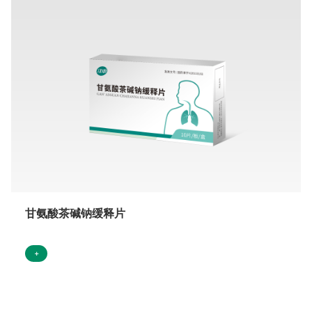
甘氨酸茶碱钠缓释片