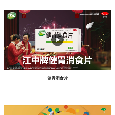
健胃消食片