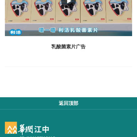
乳酸菌素片广告
返回顶部