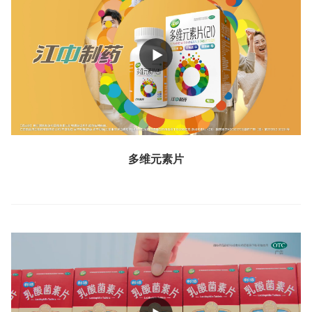
多维元素片