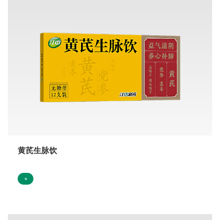
黄芪生脉饮