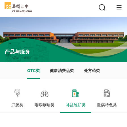
搜索
产品与服务
OTC类
健康消费品类
处方药类
肛肠类
咽喉咳喘类
补益维矿类
慢病特色类